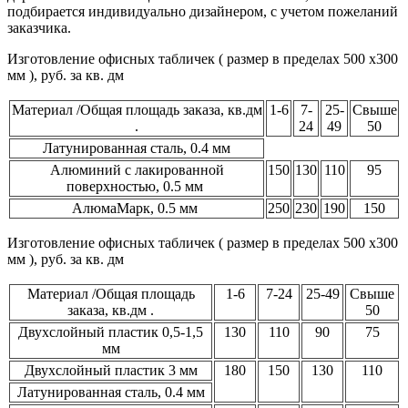
подбирается индивидуально дизайнером, с учетом пожеланий
заказчика.
Изготовление офисных табличек ( размер в пределах 500 х300
мм ), руб. за кв. дм
Материал /Общая площадь заказа, кв.дм
1-6
7-
25-
Свыше
.
24
49
50
Латунированная сталь, 0.4 мм
Алюминий с лакированной
150
130
110
95
поверхностью, 0.5 мм
АлюмаМарк, 0.5 мм
250
230
190
150
Изготовление офисных табличек ( размер в пределах 500 х300
мм ), руб. за кв. дм
Материал /Общая площадь
1-6
7-24
25-49
Свыше
заказа, кв.дм .
50
Двухслойный пластик 0,5-1,5
130
110
90
75
мм
Двухслойный пластик 3 мм
180
150
130
110
Латунированная сталь, 0.4 мм